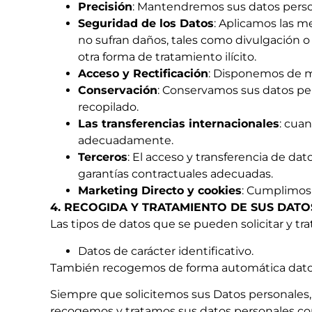
Precisión
: Mantendremos sus datos person
Seguridad de los Datos
: Aplicamos las m
no sufran daños, tales como divulgación o a
otra forma de tratamiento ilícito.
Acceso y Rectificación
: Disponemos de m
Conservación
: Conservamos sus datos per
recopilado.
Las transferencias internacionales
: cua
adecuadamente.
Terceros
: El acceso y transferencia de da
garantías contractuales adecuadas.
Marketing Directo y cookies
: Cumplimos 
4. RECOGIDA Y TRATAMIENTO DE SUS DAT
Las tipos de datos que se pueden solicitar y tra
Datos de carácter identificativo.
También recogemos de forma automática datos so
Siempre que solicitemos sus Datos personales,
recogemos y tratamos sus datos personales con