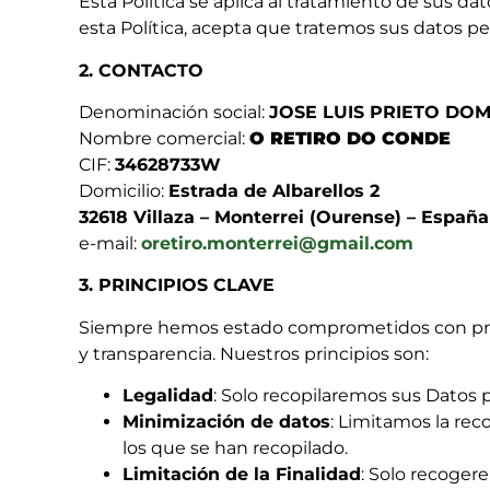
Esta Política se aplica al tratamiento de sus da
esta Política, acepta que tratemos sus datos pe
2. CONTACTO
Denominación social:
JOSE LUIS PRIETO DO
Nombre comercial:
O RETIRO DO CONDE
CIF:
34628733W
Domicilio:
Estrada de Albarellos 2
32618 Villaza – Monterrei (Ourense) – España
e-mail:
oretiro.monterrei@gmail.com
3. PRINCIPIOS CLAVE
Siempre hemos estado comprometidos con presta
y transparencia. Nuestros principios son:
Legalidad
: Solo recopilaremos sus Datos p
Minimización de datos
: Limitamos la rec
los que se han recopilado.
Limitación de la Finalidad
: Solo recoger